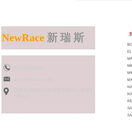
NewRace
新 瑞 斯
B
EL
MA
MI
0755-89698076
M
jerry@new-race.com
MX
N
深圳龙岗坂田街道马安堂城市山海中心
N
C栋617
R
S
S
SK
SP