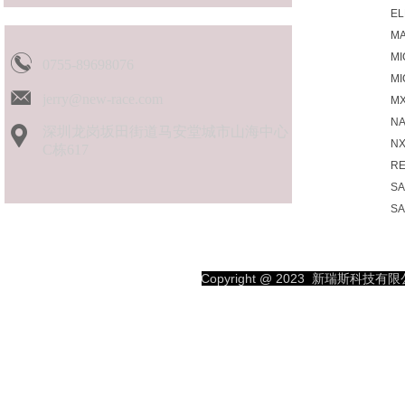
EL
MA
MI
0755-89698076
M
jerry@new-race.com
MX
N
深圳龙岗坂田街道马安堂城市山海中心
N
C栋617
R
S
S
SK
SP
S
Copyright @ 2023
新瑞斯科技有限公司
TO