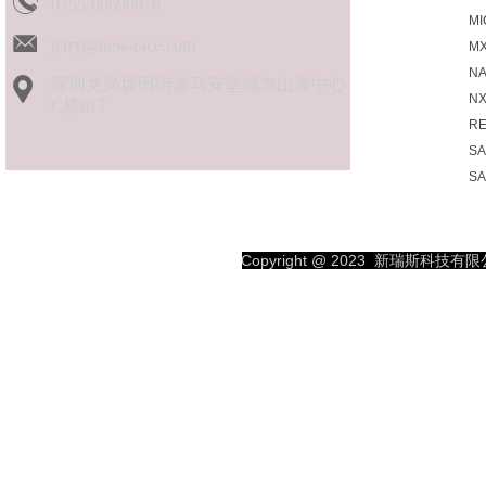
0755-89698076
M
jerry@new-race.com
MX
N
深圳龙岗坂田街道马安堂城市山海中心
N
C栋617
R
S
S
SK
SP
S
Copyright @ 2023
新瑞斯科技有限公司
TO