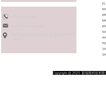
EL
MA
MI
0755-89698076
M
jerry@new-race.com
MX
N
深圳龙岗坂田街道马安堂城市山海中心
N
C栋617
R
S
S
SK
SP
S
Copyright @ 2023
新瑞斯科技有限公司
TO