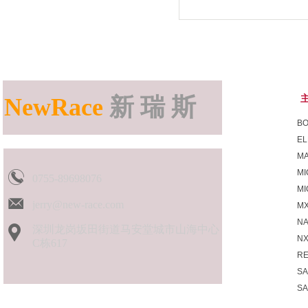
NewRace
新 瑞 斯
B
EL
MA
MI
0755-89698076
M
jerry@new-race.com
MX
N
深圳龙岗坂田街道马安堂城市山海中心
N
C栋617
R
S
S
SK